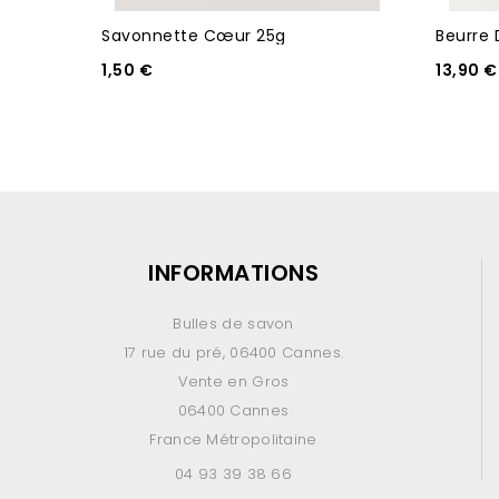
Savonnette Cœur 25g
Beurre 
1,50 €
13,90 €
INFORMATIONS
Bulles de savon
17 rue du pré, 06400 Cannes.
Vente en Gros
06400 Cannes
France Métropolitaine
04 93 39 38 66