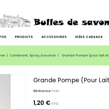
POS
PRODUITS
ACCESSOIRES
IDÉES CADEAUX
res
Contenant, Spray, bouchon
Grande Pompe (pour lait et
Grande Pompe (pour Lait
Référence
PSB2
1,20 €
TTC