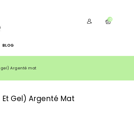
0
BLOG
 gel) Argenté mat
 Et Gel) Argenté Mat