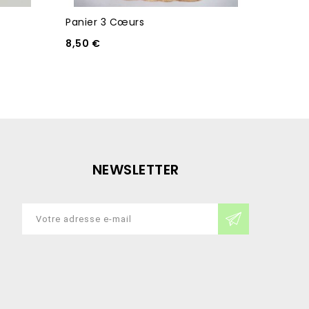
Panier 3 Cœurs
Gel Do
8,50 €
19,90 
NEWSLETTER