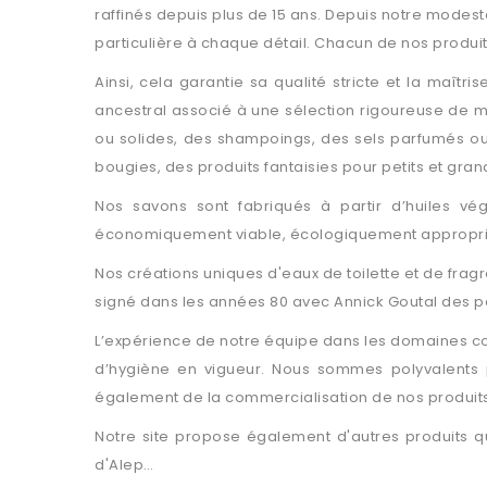
raffinés depuis plus de 15 ans. Depuis notre modest
particulière à chaque détail. Chacun de nos produits
Ainsi, cela garantie sa qualité stricte et la maît
ancestral associé à une sélection rigoureuse de 
ou solides, des shampoings, des sels parfumés ou
bougies, des produits fantaisies pour petits et gra
Nos savons sont fabriqués à partir d’huiles vé
économiquement viable, écologiquement appropriée e
Nos créations uniques d'eaux de toilette et de fra
signé dans les années 80 avec Annick Goutal des pa
L’expérience de notre équipe dans les domaines co
d’hygiène en vigueur. Nous sommes polyvalents 
également de la commercialisation de nos produits,
Notre site propose également d'autres produits q
d'Alep…