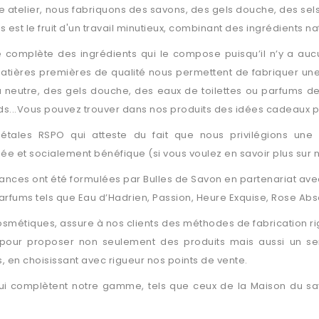
e atelier, nous fabriquons des savons, des gels douche, des sels
 est le fruit d'un travail minutieux, combinant des ingrédients n
rise complète des ingrédients qui le compose puisqu’il n’y a auc
matières premières de qualité nous permettent de fabriquer 
 neutre, des gels douche, des eaux de toilettes ou parfums de
nds...Vous pouvez trouver dans nos produits des idées cadeaux po
gétales RSPO qui atteste du fait que nous privilégions une 
t socialement bénéfique (si vous voulez en savoir plus sur notr
grances ont été formulées par Bulles de Savon en partenariat a
rfums tels que Eau d’Hadrien, Passion, Heure Exquise, Rose Abso
smétiques, assure à nos clients des méthodes de fabrication r
pour proposer non seulement des produits mais aussi un ser
 en choisissant avec rigueur nos points de vente.
ui complètent notre gamme, tels que ceux de la Maison du sa