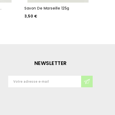
.
Savon De Marseille 125g
Savon 
3,50 €
3,00 €
NEWSLETTER