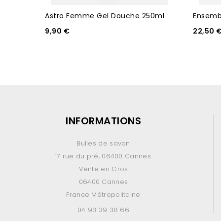
Astro Femme Gel Douche 250ml
Ensembl
9,90 €
22,50 
INFORMATIONS
Bulles de savon
17 rue du pré, 06400 Cannes.
Vente en Gros
06400 Cannes
France Métropolitaine
04 93 39 38 66