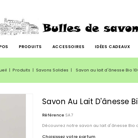
POS
PRODUITS
ACCESSOIRES
IDÉES CADEAUX
ueil
Produits
Savons Solides
Savon au lait d'ânesse Bio 1
Savon Au Lait D'ânesse B
Référence
SA7
Découvrez notre savon au lait d'ânesse Bio 
Choisissez votre parfum