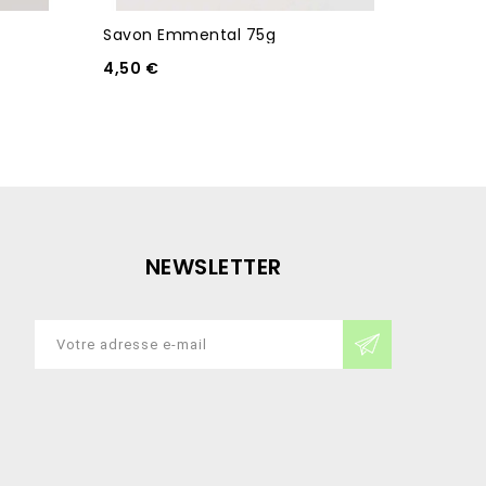
Savon Emmental 75g
Savon 
4,50 €
3,00 €
NEWSLETTER