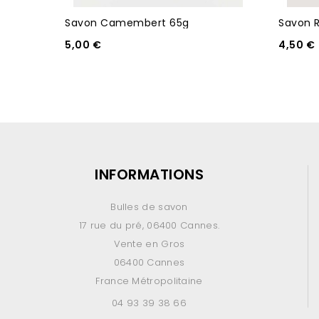
Savon Camembert 65g
Savon 
5,00 €
4,50 €
INFORMATIONS
Bulles de savon
17 rue du pré, 06400 Cannes.
Vente en Gros
06400 Cannes
France Métropolitaine
04 93 39 38 66