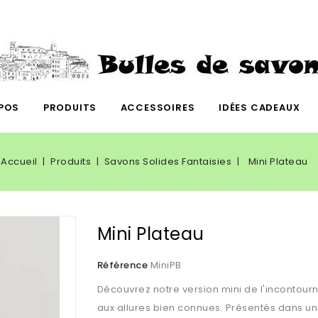
POS
PRODUITS
ACCESSOIRES
IDÉES CADEAUX
Accueil
Produits
Savons Solides Fantaisies
Mini Plateau
Mini Plateau
Référence
MiniPB
Découvrez notre version mini de l'incontourn
aux allures bien connues. Présentés dans un j